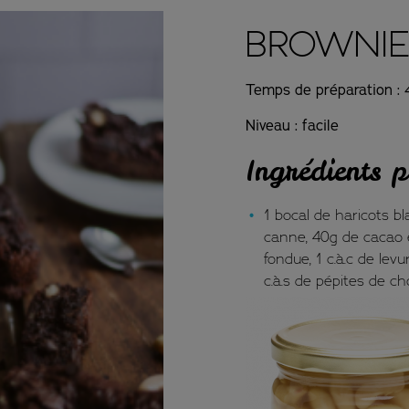
BROWNIE 
Temps de préparation :
Niveau : facile
Ingrédients p
1 bocal de haricots b
canne,
40g de cacao 
fondue,
1 c.à.c de lev
c.à.s de pépites de ch