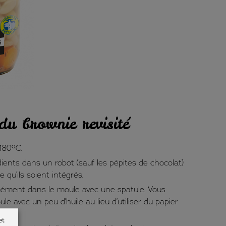
du brownie revisité
 180ºC.
dients dans un robot (sauf les pépites de chocolat)
 qu’ils soient intégrés.
rmément dans le moule avec une spatule. Vous
le avec un peu d’huile au lieu d’utiliser du papier
et