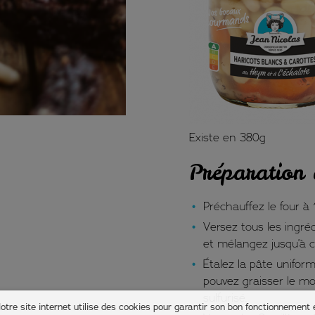
Existe en 380g
Préparation 
Préchauffez le four à
Versez tous les ingré
et mélangez jusqu’à ce
Étalez la pâte unifo
pouvez graisser le mou
sulfurisé.
otre site internet utilise des cookies pour garantir son bon fonctionnement 