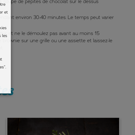
s à soupe de pépites de chocolat sur le dessus
tre
er et
pendant environ 30-40 minutes. Le temps peut varier
kies
four et ne le démoulez pas avant au moins 15
 les
 brownie sur une grille ou une assiette et laissez-le
t.
ut
es”.
tes