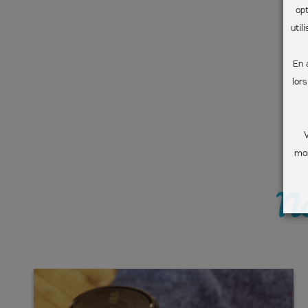
op
util
En 
lor
V
mom
No