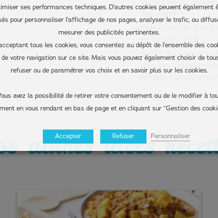
Versez les 2 cuillère
timiser ses performances techniques. D'autres cookies peuvent également ê
(facultatif).
isés pour personnaliser l'affichage de nos pages, analyser le trafic, ou diffus
Faites cuire au four 
mesurer des publicités pertinentes.
en fonction du four.
acceptant tous les cookies, vous consentez au dépôt de l’ensemble des coo
Sortez le brownie du 
s de votre navigation sur ce site. Mais vous pouvez également choisir de tous
minutes. Transférez le
refuser ou de paramétrer vos choix et en savoir plus sur les cookies.
refroidir complètemen
ous avez la possibilité de retirer votre consentement ou de le modifier à to
ent en vous rendant en bas de page et en cliquant sur “Gestion des cooki
s autres idées recet
Personnaliser
Accepter
Refuser