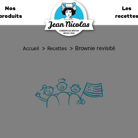
Nos
Les
produits
recette
>
>
Brownie revisité
Accueil
Recettes