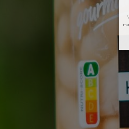
V
mom