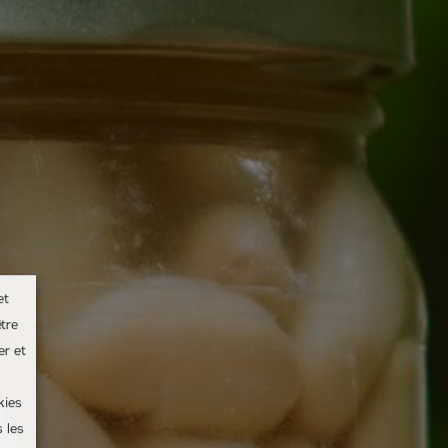
et
tre
er et
kies
 les