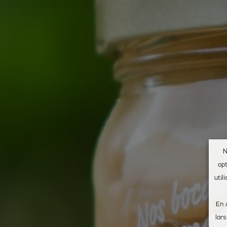
N
op
util
En 
lor