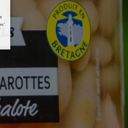
ut
es”.